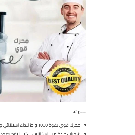
مميزاته
محرك قوي بقوة 1000 واط لأداء استثنائي وسرعة فائقة.
شفرات حادة من الستانلس ستيل لتقطيع وخل