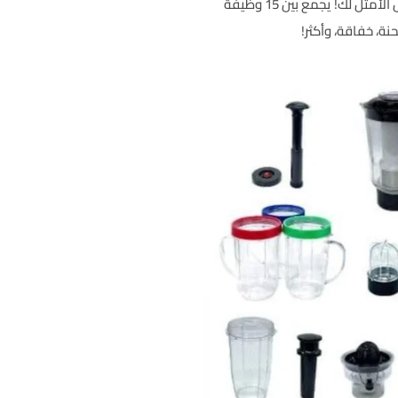
الأطباق في شهر رمضان؟ خلاط LCICOR هو الحل الأمثل لك! يجمع بين 15 وظيفة
ة، خفاقة، وأكثر!