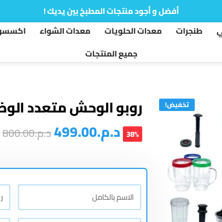
أفضل و أجود منتجات المطبخ بين يديك !
ي
طنجرات
معدات الحلويات
معدات الشواء
اكسسوا
جميع المنتجات
روبو الوحش متعدد الوظ
تخفيض!
د.م.
499.00
د.م.
800.00
38%