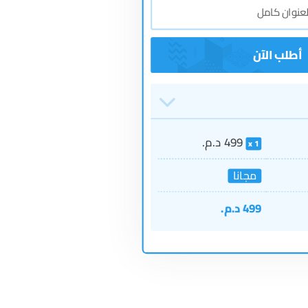
499
د.م.
1
مجانا
499
د.م.