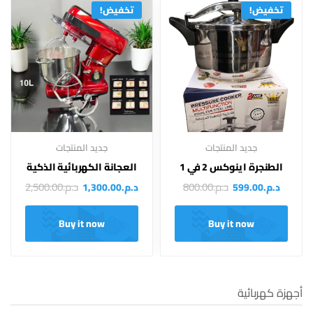
تخفيض!
تخفيض!
جديد المنتجات
جديد المنتجات
الطنجرة اينوكس 2 في 1
العجانة الكهربائية الذكية
د.م.
800.00
د.م.
2,500.00
د.م.
599.00
د.م.
1,300.00
Buy it now
Buy it now
أجهزة كهربائية