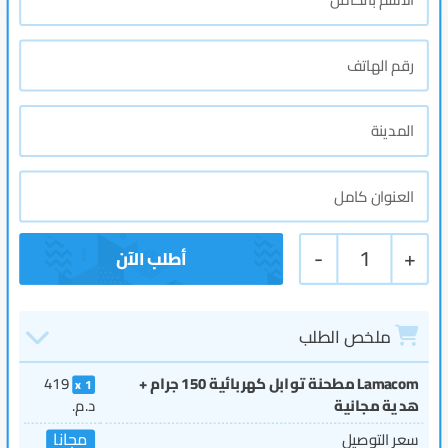
-
1
+
ملخص الطلب
Lamacom مطحنة توابل كهربائية 150 جرام +
419
1
هدية مجانية
د.م.
مجانا
سعر التوصيل