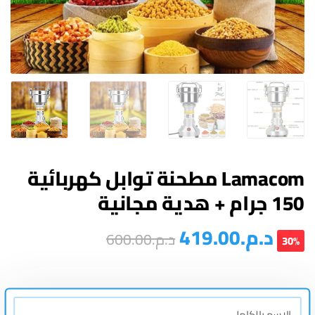
Lamacom مطحنة توابل كهربائية
150 جرام + هدية مجانية
د.م.
419.00
د.م.
600.00
30%