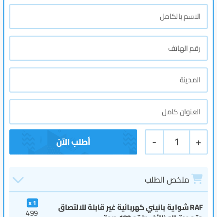
-
1
+
ملخص الطلب
1
RAF شواية بانيني كهربائية غير قابلة للالتصاق
499