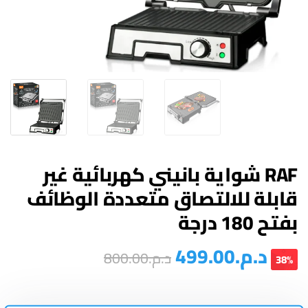
RAF شواية بانيني كهربائية غير
قابلة للالتصاق متعددة الوظائف
بفتح 180 درجة
د.م.
499.00
د.م.
800.00
38%