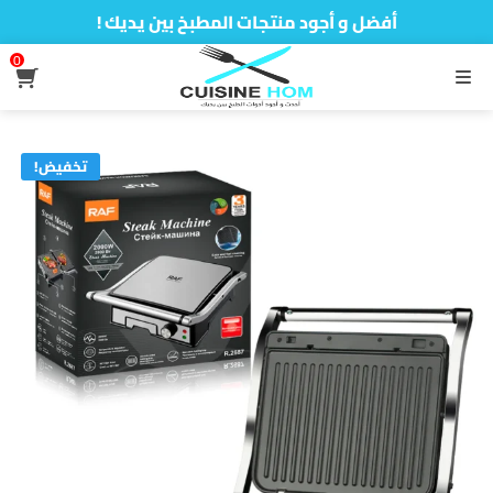
أفضل و أجود منتجات المطبخ بين يديك !
0
القائمة
تخفيض!