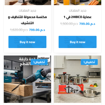
جديد المنتجات
جديد المنتجات
عصارة 2HIBCO في 1
مكنسة محمولة للتنظيف و
التنشيف
د.م.
1,500.00
د.م.
799.00
د.م.
1,620.00
د.م.
799.00
Buy it now
Buy it now
تخفيض!
تخفيض!