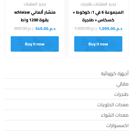
جديد المنتجات
,
طنجرات
جديد المنتجات
المجموعة 6 في 1: كوكوط +
منشار ألماني schleizer
كسكاس + طنجرة
بقوة 1200 واط
د.م.
1,500.00
د.م.
800.00
د.م.
1,099.00
د.م.
549.00
Buy it now
Buy it now
أجهزة كهربائية
مقالي
طنجرات
معدات الحلويات
معدات الشواء
اكسسوارات